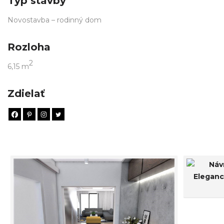
Typ stavby
Novostavba – rodinný dom
Rozloha
2
6,15 m
Zdielať