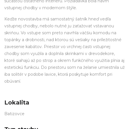
súčasťou ostatného interiéru. Požiadavka bola návrh
vstupnej chodby v modernom štýle.
Keďže novostavba má samostatný šatník hneď vedľa
vstupnej chodby, nebolo nutné ju zaťažovať vstavanou
skriňou. Vo vstupe som preto navrhla väčšiu komodu na
topánky a drobnosti, nad ktorou sú vešiaky na príležitostné
zavesenie kabátov. Priestor vo vrchnej časti vstupnej
chodby som využila a doplnila skrinkami v drevodekore,
ktoré siahajú až po strop a okrem funkčného využitia plnia aj
estetickú funkciu. Do priestoru som na želanie umiestnila už
iba solitér v podobe lavice, ktorá poskytuje komfort pri
obúvaní.
Lokalita
Batizovce