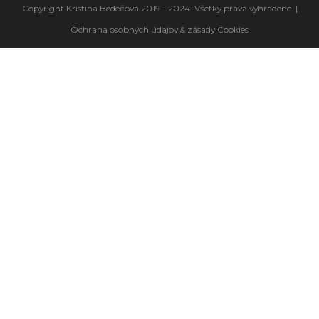
Copyright Kristína Bedečová 2019 - 2024. Všetky práva vyhradené. |
Ochrana osobných údajov & zásady Cookies