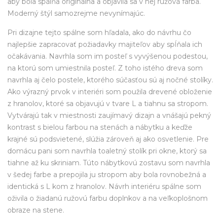
aby bola spálňa originálna a objavila sa v nej ružová farba.
Moderný štýl samozrejme nevynímajúc.
Pri dizajne tejto spálne som hľadala, ako do návrhu čo
najlepšie zapracovať požiadavky majiteľov aby spĺňala ich
očakávania. Navrhla som im posteľ s vyvýšenou podestou,
na ktorú som umiestnila posteľ. Z toho istého dreva som
navrhla aj čelo postele, ktorého súčasťou sú aj nočné stolíky.
Ako výrazný prvok v interiéri som použila drevené obloženie
z hranolov, ktoré sa objavujú v tvare L a tiahnu sa stropom.
Vytvárajú tak v miestnosti zaujímavý dizajn a vnášajú pekný
kontrast s bielou farbou na stenách a nábytku a keďže
krajné sú podsvietené, slúžia zároveň aj ako osvetlenie. Pre
domácu pani som navrhla toaletný stolík pri okne, ktorý sa
tiahne až ku skriniam. Túto nábytkovú zostavu som navrhla
v šedej farbe a prepojila ju stropom aby bola rovnobežná a
identická s L kom z hranolov. Návrh interiéru spálne som
oživila o žiadanú ružovú farbu doplnkov a na veľkoplošnom
obraze na stene.