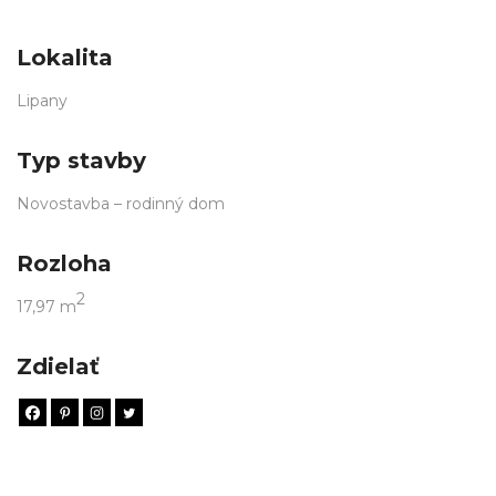
Lokalita
Lipany
Typ stavby
Novostavba – rodinný dom
Rozloha
2
17,97 m
Zdielať